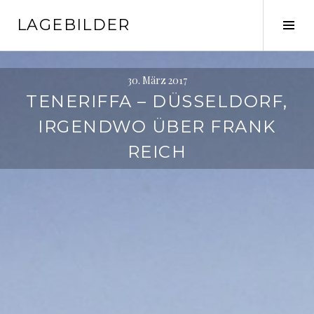
Springe
LAGEBILDER
zum
Seit
Inhalt
ums
30. März 2017
TENERIFFA – DÜSSELDORF,
IRGENDWO ÜBER FRANK
REICH