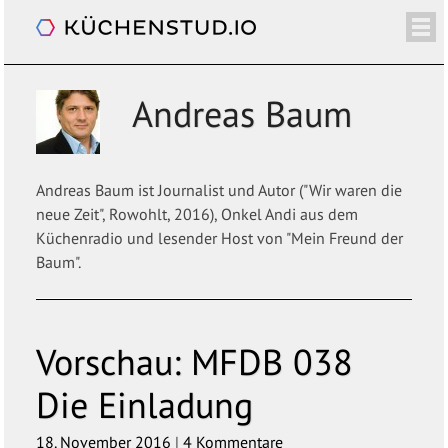
Blog
/+
ÜBER
SHOP
NEWSLETTER
KALENDER
BLOG
SPENDEN
LOGIN/+
Andreas Baum
Andreas Baum ist Journalist und Autor ("Wir waren die
neue Zeit", Rowohlt, 2016), Onkel Andi aus dem
Küchenradio und lesender Host von "Mein Freund der
Baum".
Vorschau:
MFDB 038
Die Einladung
18. November 2016
|
4 Kommentare