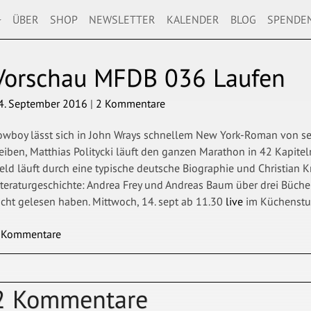
+
ÜBER
SHOP
NEWSLETTER
KALENDER
BLOG
SPENDE
Vorschau
MFDB 036 Laufen
4. September 2016
|
2 Kommentare
owboy lässt sich in John Wrays schnellem New York-Roman von s
reiben, Matthias Politycki läuft den ganzen Marathon in 42 Kapite
eld läuft durch eine typische deutsche Biographie und Christian K
iteraturgeschichte: Andrea Frey und Andreas Baum über drei Bücher 
icht gelesen haben. Mittwoch, 14. sept ab 11.30
live
im Küchenstu
 Kommentare
2 Kommentare