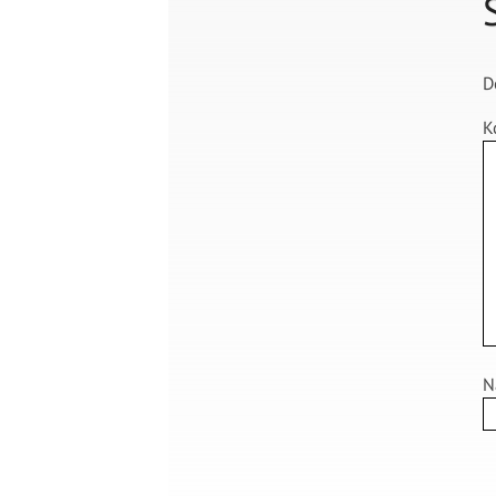
D
K
N