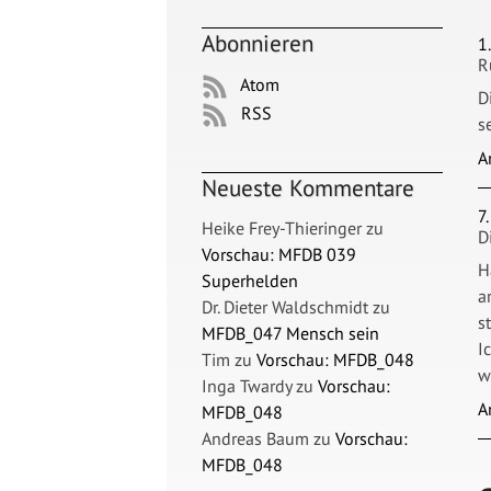
Abonnieren
1
R
Atom
D
RSS
s
A
Neueste Kommentare
7
Heike Frey-Thieringer
zu
D
Vorschau: MFDB 039
H
Superhelden
a
Dr. Dieter Waldschmidt
zu
s
MFDB_047 Mensch sein
I
Tim
zu
Vorschau: MFDB_048
w
Inga Twardy
zu
Vorschau:
A
MFDB_048
Andreas Baum
zu
Vorschau:
MFDB_048