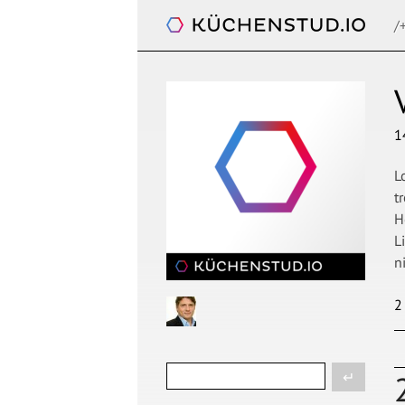
/
Blog
1
L
t
H
L
n
2