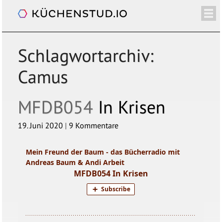
Mein Freund der Baum
/+
ÜBER
SHOP
NEWSLETTER
KALENDER
BLOG
SPENDEN
LOGIN/+
Schlagwortarchiv:
Camus
MFDB054
In Krisen
19. Juni 2020
|
9 Kommentare