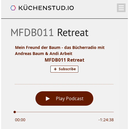
Mein Freund der Baum
/+
ÜBER
SHOP
NEWSLETTER
KALENDER
BLOG
SPENDEN
LOGIN/+
MFDB011
Retreat