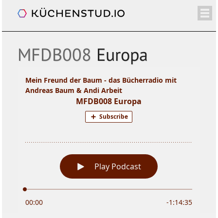
Mein Freund der Baum
/+
ÜBER
SHOP
NEWSLETTER
KALENDER
BLOG
SPENDEN
LOGIN/+
MFDB008
Europa