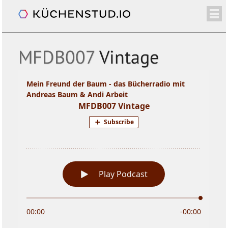
Mein Freund der Baum
/+
ÜBER
SHOP
NEWSLETTER
KALENDER
BLOG
SPENDEN
LOGIN/+
MFDB007
Vintage