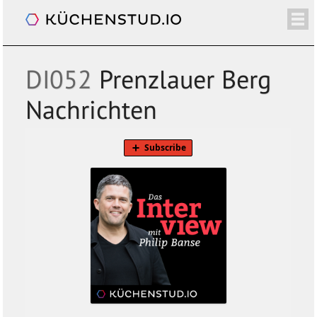
Das Interview. Mit Philip Banse
/+
ÜBER
SHOP
NEWSLETTER
KALENDER
BLOG
SPENDEN
LOGIN/+
DI052
Prenzlauer Berg
Nachrichten