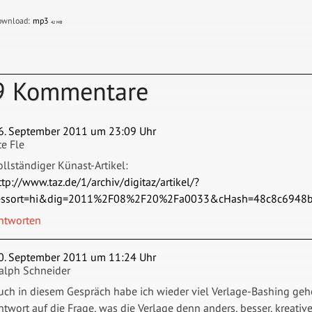
ownload:
mp3
42 MB
9 Kommentare
6. September 2011 um 23:09 Uhr
te Fle
ollständiger Künast-Artikel:
ttp://www.taz.de/1/archiv/digitaz/artikel/?
essort=hi&dig=2011%2F08%2F20%2Fa0033&cHash=48c8c6948
ntworten
0. September 2011 um 11:24 Uhr
alph Schneider
uch in diesem Gespräch habe ich wieder viel Verlage-Bashing gehört
ntwort auf die Frage, was die Verlage denn anders, besser, kreati