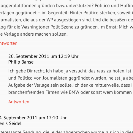
loggerplattformen gründen bzw. unterstützen? Politico und Huffi
erlagen gegründet – im Gegenteil: Hinter Politico stecken, soweit
ournalisten, die aus der WP ausgestiegen sind. Und die besaßen den
log für die Washingtoner Polit-Szene zu gründen. Im Ernst: Mich w
ie Verlage anders machen sollten.
ntworten
20. September 2011 um 12:19 Uhr
Philip Banse
Ich gebe Dir recht. Ich habe ja versucht, das raus zu holen. Is
und Politico von Journalisten gegründet wurden, heisst ja abe
Aufgabe der Verlage sein sollte. Ich denke mittlerweile, dass
branchenfremden Firmen wie BMW oder sonst wem kommen 
Antworten
4. September 2011 um 12:10 Uhr
enis Seidel
nteressante Sendung, die leider abgebrochen wurde, als ich in di