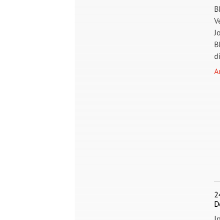
B
V
J
B
d
A
2
D
I