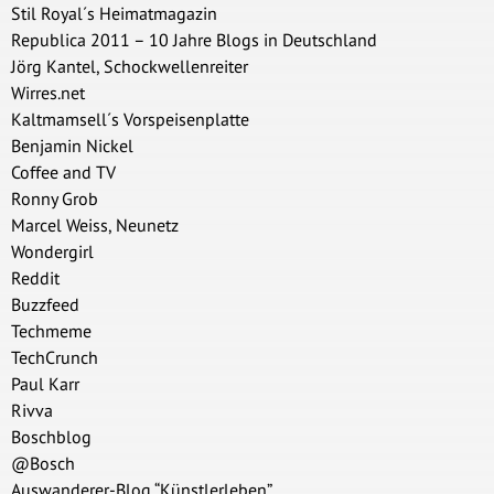
Stil Royal´s Heimatmagazin
Republica 2011 – 10 Jahre Blogs in Deutschland
Jörg Kantel, Schockwellenreiter
Wirres.net
Kaltmamsell´s Vorspeisenplatte
Benjamin Nickel
Coffee and TV
Ronny Grob
Marcel Weiss, Neunetz
Wondergirl
Reddit
Buzzfeed
Techmeme
TechCrunch
Paul Karr
Rivva
Boschblog
@Bosch
Auswanderer-Blog “Künstlerleben”