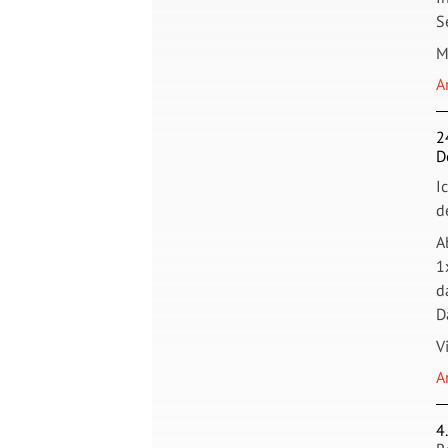
S
M
A
2
D
I
d
A
1
d
D
V
A
4