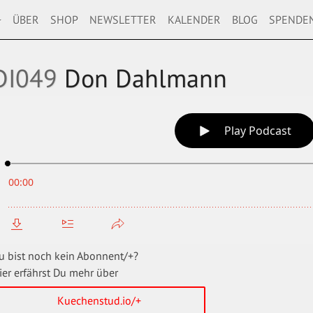
+
ÜBER
SHOP
NEWSLETTER
KALENDER
BLOG
SPENDE
DI049
Don Dahlmann
u bist noch kein Abonnent/+?
ier erfährst Du mehr über
Kuechenstud.io/+