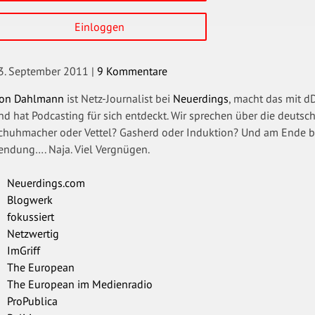
Einloggen
3. September 2011
|
9 Kommentare
on Dahlmann
ist Netz-Journalist bei
Neuerdings
, macht das mit d
nd hat Podcasting für sich entdeckt. Wir sprechen über die deutsc
chuhmacher oder Vettel? Gasherd oder Induktion? Und am Ende be
endung…. Naja. Viel Vergnügen.
Neuerdings.com
Blogwerk
fokussiert
Netzwertig
ImGriff
The European
The European im Medienradio
ProPublica