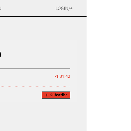
N
LOGIN/+