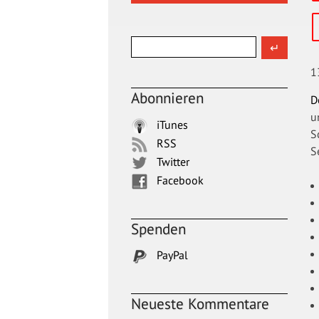
1
Abonnieren
D
u
iTunes
S
RSS
S
Twitter
Facebook
Spenden
PayPal
Neueste Kommentare