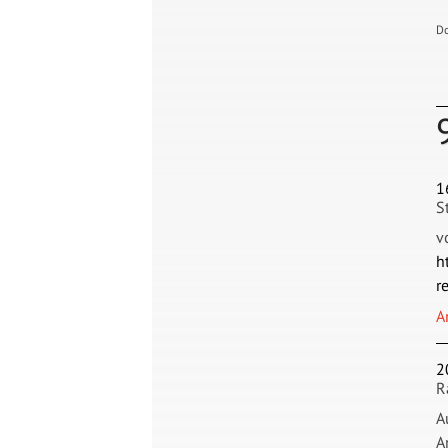
D
1
S
v
h
r
A
2
R
A
A