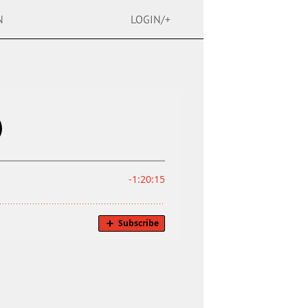
N
LOGIN/+