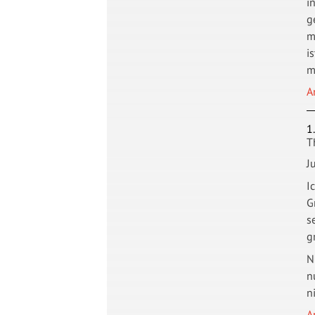
i
g
m
i
m
A
1
T
J
I
G
s
g
N
n
n
A