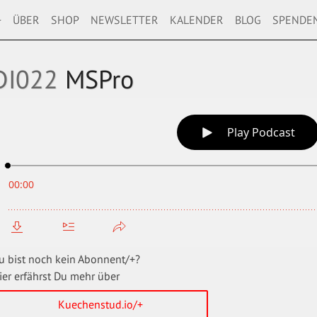
+
ÜBER
SHOP
NEWSLETTER
KALENDER
BLOG
SPENDE
DI022
MSPro
u bist noch kein Abonnent/+?
ier erfährst Du mehr über
Kuechenstud.io/+