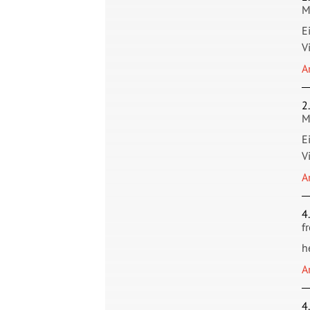
M
E
V
A
2
M
E
V
A
4
f
h
A
4