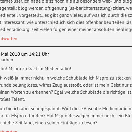
nternet-user. ich habe die sz noch nie als besonders web- und blo
egenteil: blog werden oft genung (us-berichterstattung) zitiert, w
edienteil vorgestellt…es gibt ganz vieles, auf was ich durch die s
st interessant, wie unterschiedlich sich dies offenbar beurteilen lä
edienradio.org, seit vielen folgen einer meiner absoluten liebling
ntworten
. Mai 2010 um 14:21 Uhr
harben
uhu! Mspro zu Gast im Medienradio!
ch weiß ja immer nicht, in welche Schublade ich Mspro zu stecken h
runde belangloses, wirres Zeug ausstößt, oder ist mein Geist nur z
einen Worten zu erkennen? Egal welche Schublade die richtige ist 
roßes Talent.
un bin ich aber sehr gespannt: Wird diese Ausgabe Medienradio m
ur für Mspro erfunden? Hat Mspro deswegen immer noch sein Blog
icht die Zeit fand, einen seiner Einträge zu lesen?
ntworten