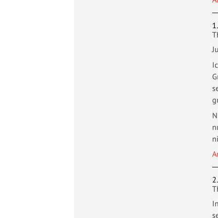
1
T
J
I
G
s
g
N
n
n
A
2
T
I
s