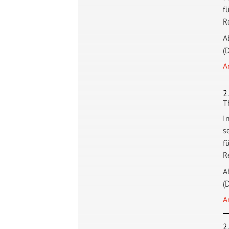
f
R
A
(
A
2
T
I
s
f
R
A
(
A
2