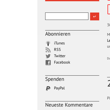
3
Abonnieren
M
L
iTunes
u
RSS
Twitter
D
Facebook
Spenden
PayPal
P
Neueste Kommentare