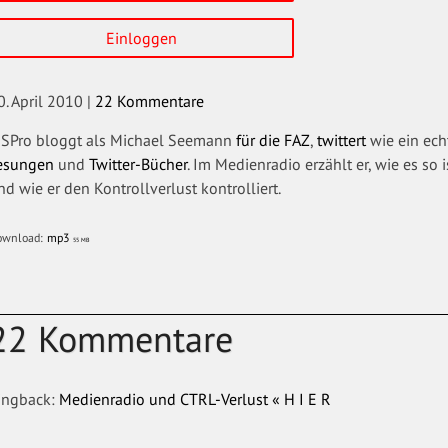
Einloggen
0. April 2010
|
22 Kommentare
SPro bloggt als Michael Seemann
für die FAZ
,
twittert
wie ein ech
esungen
und
Twitter-Bücher
. Im Medienradio erzählt er, wie es so 
nd wie er den Kontrollverlust kontrolliert.
ownload:
mp3
55 MB
22 Kommentare
ingback:
Medienradio und CTRL-Verlust « H I E R