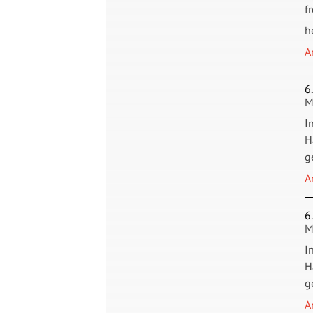
f
h
A
6
M
I
H
g
A
6
M
I
H
g
A