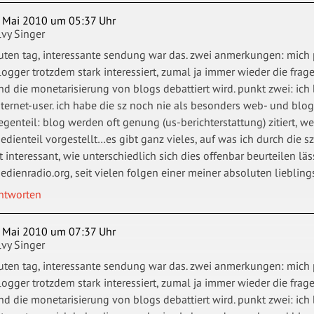
. Mai 2010 um 05:37 Uhr
lvy Singer
uten tag, interessante sendung war das. zwei anmerkungen: mich pe
logger trotzdem stark interessiert, zumal ja immer wieder die frage
nd die monetarisierung von blogs debattiert wird. punkt zwei: ich
nternet-user. ich habe die sz noch nie als besonders web- und blo
egenteil: blog werden oft genung (us-berichterstattung) zitiert, w
edienteil vorgestellt…es gibt ganz vieles, auf was ich durch die s
st interessant, wie unterschiedlich sich dies offenbar beurteilen lä
edienradio.org, seit vielen folgen einer meiner absoluten liebling
ntworten
. Mai 2010 um 07:37 Uhr
lvy Singer
uten tag, interessante sendung war das. zwei anmerkungen: mich pe
logger trotzdem stark interessiert, zumal ja immer wieder die frage
nd die monetarisierung von blogs debattiert wird. punkt zwei: ich