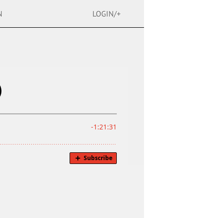
N
LOGIN/+