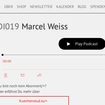
+
ÜBER
SHOP
NEWSLETTER
KALENDER
BLOG
SPENDE
DI019
Marcel Weiss
u bist noch kein Abonnent/+?
ier erfährst Du mehr über
Kuechenstud.io/+