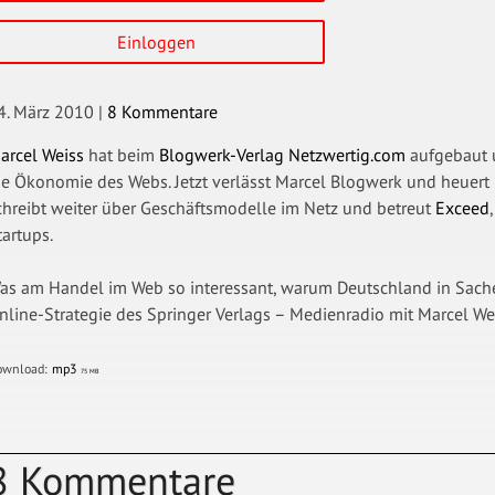
Einloggen
4. März 2010
|
8 Kommentare
arcel Weiss
hat beim
Blogwerk-Verlag
Netzwertig.com
aufgebaut u
ie Ökonomie des Webs. Jetzt verlässt Marcel Blogwerk und heuert
chreibt weiter über Geschäftsmodelle im Netz und betreut
Exceed
tartups.
as am Handel im Web so interessant, warum Deutschland in Sachen
nline-Strategie des Springer Verlags – Medienradio mit Marcel We
ownload:
mp3
75 MB
8 Kommentare