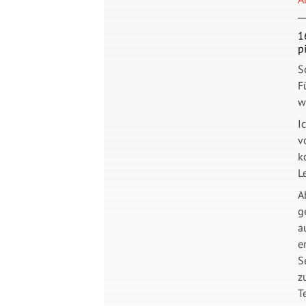
1
p
S
F
w
I
v
k
L
A
g
a
e
S
z
T