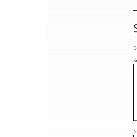
D
K
N