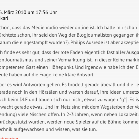
6. März 2010 um 17:56 Uhr
ikarl
chön, dass das Medienradio wieder online ist. Ich hatte mir scho
ürchtete schon, ihr seid den Weg der Blogjournalisten gegangen (h
arum die eingestampft wurden?). Philips Ausrede ist aber akzeptier
ch finde es sehr gut, dass der rote Faden eigentlich fast aller Au
on Journalismus und seiner Vermarktung ist. In dieser Reihe mark
ompetenten Gast einen Höhepunkt. Und irgendwie habe ich den Ei
eute haben auf die Frage keine klare Antwort.
ber es wird Antworten geben. Es brodelt gerade überall und die L
erade noch in den Hörsälen und warten darauf, ihre Ideen umsetzen
uch beim DLF und trauen sich nur nicht, etwas zu wagen *g*]. Es i
rwacht gerade etwas. Und im Netz sind mit dem Wegsterben der Ver
endung) viele Nischen offen. In 2-3 Jahren, wenn neben Lokalzei
urückgestutzt wurden, werden neue Spieler auf die Bühne kommen.
echnik aufgewachsen und wissen, was sie tun.
ntworten