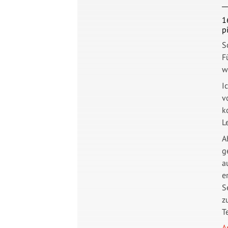
1
p
S
F
w
I
v
k
L
A
g
a
e
S
z
T
A