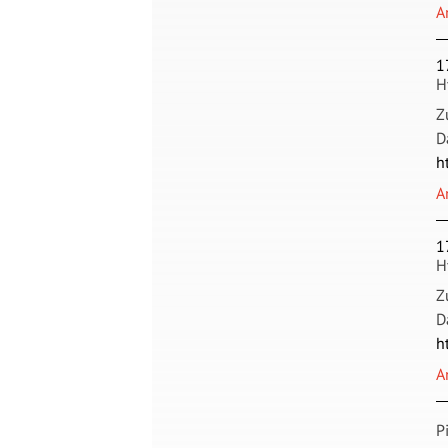
A
1
H
Z
D
h
A
1
H
Z
D
h
A
P