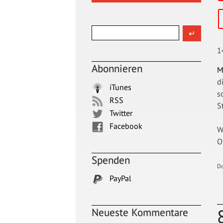
1
Abonnieren
M
d
iTunes
s
RSS
S
Twitter
Facebook
W
O
Spenden
D
PayPal
Neueste Kommentare