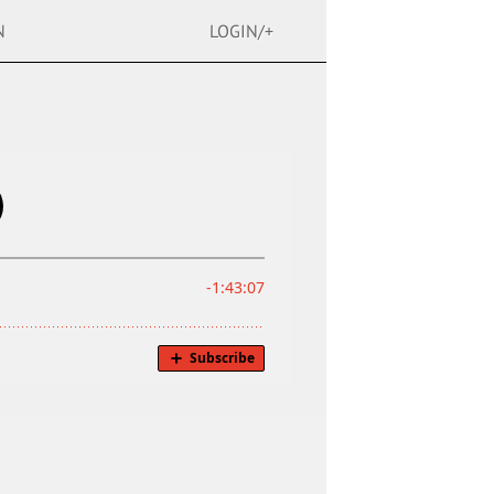
N
LOGIN/+