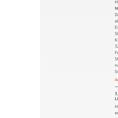
H
h
D
a
E
S
K
3
F
S
n
S
A
3
L
H
e