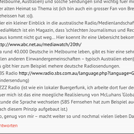
Melbourne, Australien) und solche Sendungen sind wichtig fuer mich
er alten Heimat so Thema ist (ich bin auch ein grosser Fan von Bre
eheissen hat :o)).
ier ein kleiner Einblick in die australische Radio/Medienlandschaf
ediaWatch ist ein Magazin, dass ‘schlechten Journalismus und Reche
aus kommt nicht gut weg… Hier koennt ihr eine Uebersicht beko
ttp://www.abc.net.au/mediawatch/20th/
a rund 40.000 Deutsche in Melbourne leben, gibt es hier eine seh
llen anderen Einwandergemeinschaften – typisch Australien eben)
s gibt hier zum Beispiel mehere deutsche Radiosendungen.
BS Radio
http://www.radio.sbs.com.au/language.php?language=
indersendung)
ZZZ Radio (ist wie ein lokaler Buergerfunk, ich arbeite dort fuer 
uer mich ist das eine moegliche Realisierung von McLuhans ‘Global
tunde die Sprache wechselen (SBS Fernsehen hat zum Beispiel auc
ach diesem Prinzip aufgebaut ist.)
o, genug von mir – macht weiter so und nochmal vielen lieben D
ntworten