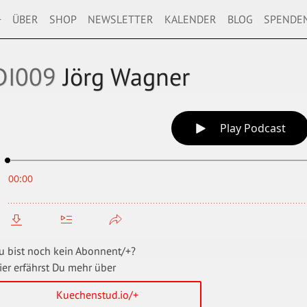
+
ÜBER
SHOP
NEWSLETTER
KALENDER
BLOG
SPENDE
DI009
Jörg Wagner
u bist noch kein Abonnent/+?
ier erfährst Du mehr über
Kuechenstud.io/+