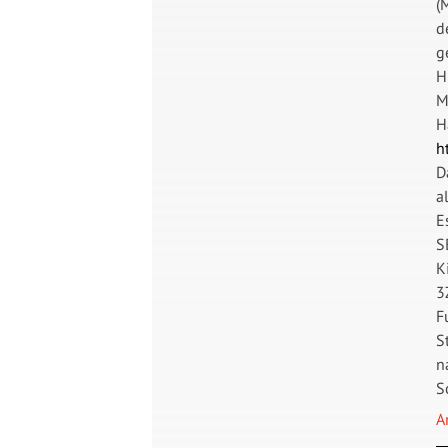
(
d
g
H
M
H
h
D
a
E
S
K
3
F
S
n
S
A