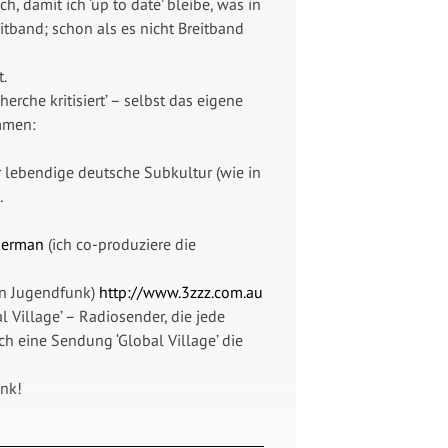
, damit ich ‘up to date’ bleibe, was in
itband; schon als es nicht Breitband
t.
rche kritisiert’ – selbst das eigene
mmen:
r lebendige deutsche Subkultur (wie in
.
German
(ich co-produziere die
den Jugendfunk)
http://www.3zzz.com.au
 Village’ – Radiosender, die jede
h eine Sendung ‘Global Village’ die
ank!