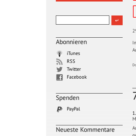
2
Abonnieren
I
A
iTunes
RSS
D
Twitter
Facebook
Spenden
PayPal
1
M
A
Neueste Kommentare
g