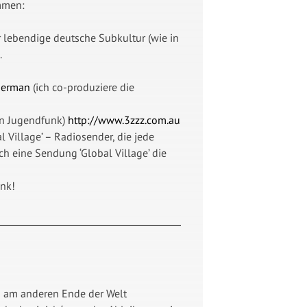
mmen:
r lebendige deutsche Subkultur (wie in
.
German
(ich co-produziere die
den Jugendfunk)
http://www.3zzz.com.au
 Village’ – Radiosender, die jede
h eine Sendung ‘Global Village’ die
ank!
ch am anderen Ende der Welt