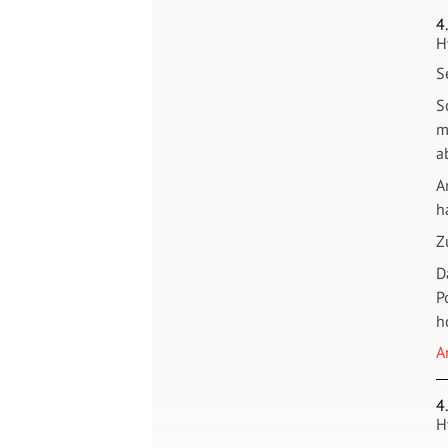
4
H
S
S
m
a
A
h
Z
D
P
h
A
4
H