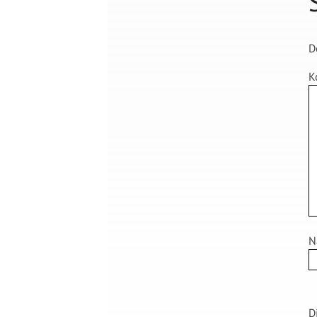
D
K
N
D