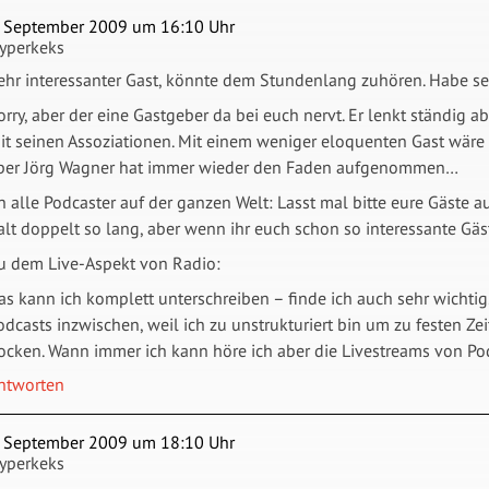
. September 2009 um 16:10 Uhr
yperkeks
ehr interessanter Gast, könnte dem Stundenlang zuhören. Habe s
orry, aber der eine Gastgeber da bei euch nervt. Er lenkt ständig 
it seinen Assoziationen. Mit einem weniger eloquenten Gast wäre
ber Jörg Wagner hat immer wieder den Faden aufgenommen…
n alle Podcaster auf der ganzen Welt: Lasst mal bitte eure Gäste
alt doppelt so lang, aber wenn ihr euch schon so interessante Gäste
u dem Live-Aspekt von Radio:
as kann ich komplett unterschreiben – finde ich auch sehr wichtig
odcasts inzwischen, weil ich zu unstrukturiert bin um zu festen Z
ocken. Wann immer ich kann höre ich aber die Livestreams von Po
ntworten
. September 2009 um 18:10 Uhr
yperkeks