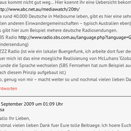
aus kommt nicht gut weg… Hier koennt ihr eine Uebersicht beko
ttp://www.abc.net.au/mediawatch/20th/
a rund 40.000 Deutsche in Melbourne leben, gibt es hier eine seh
llen anderen Einwandergemeinschaften – typisch Australien eben)
s gibt hier zum Beispiel mehere deutsche Radiosendungen.
BS Radio
http://www.radio.sbs.com.au/language.php?language=
indersendung)
ZZZ Radio (ist wie ein lokaler Buergerfunk, ich arbeite dort fuer 
uer mich ist das eine moegliche Realisierung von McLuhans ‘Global
tunde die Sprache wechselen (SBS Fernsehen hat zum Beispiel auc
ach diesem Prinzip aufgebaut ist.)
o, genug von mir – macht weiter so und nochmal vielen lieben D
ntworten
. September 2009 um 01:09 Uhr
isa
allo Ihr Lieben,
rstmal vielen lieben Dank fuer Eure tolle Beitraege. Ich hoere Eu