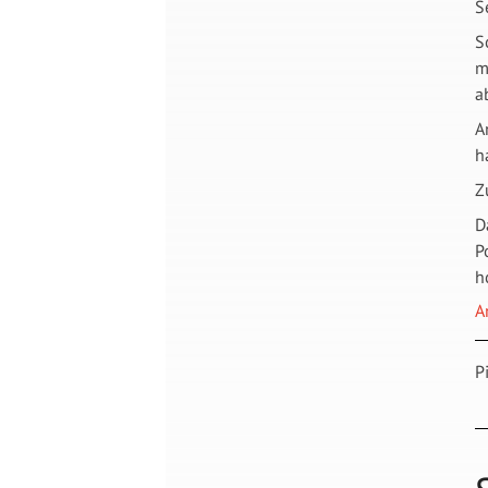
S
S
m
a
A
h
Z
D
P
h
A
P