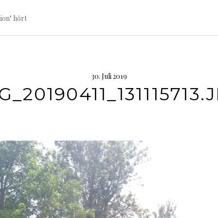
ion" hört
30. Juli 2019
G_20190411_131115713.