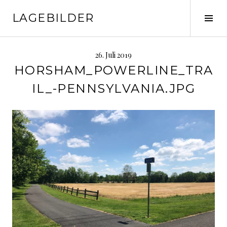
Springe
LAGEBILDER
zum
Seit
Inhalt
ums
26. Juli 2019
HORSHAM_POWERLINE_TRA
IL_-PENNSYLVANIA.JPG