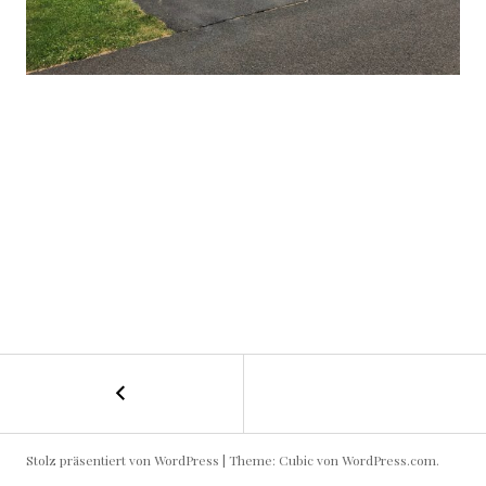
←
Joggen
BEITRAGS-
auf
dem
NAVIGATION
Horsham
Stolz präsentiert von WordPress
|
Theme: Cubic von
WordPress.com
.
Powerline