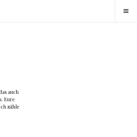
Seit
ums
das auch
n. Eure
Ich zähle