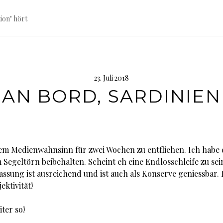
ion" hört
23. Juli 2018
AN BORD, SARDINIEN
dem Medienwahnsinn für zwei Wochen zu entfliehen. Ich habe 
 Segeltörn beibehalten. Scheint eh eine Endlosschleife zu sei
sung ist ausreichend und ist auch als Konserve geniessbar. 
ektivität!
ter so!