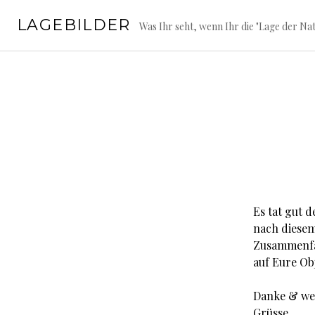
Springe
LAGEBILDER
zum
Was Ihr seht, wenn Ihr die "Lage der Nat
Inhalt
Es tat gut 
nach diesem
Zusammenfas
auf Eure Obj
Danke & wei
Grüsse,