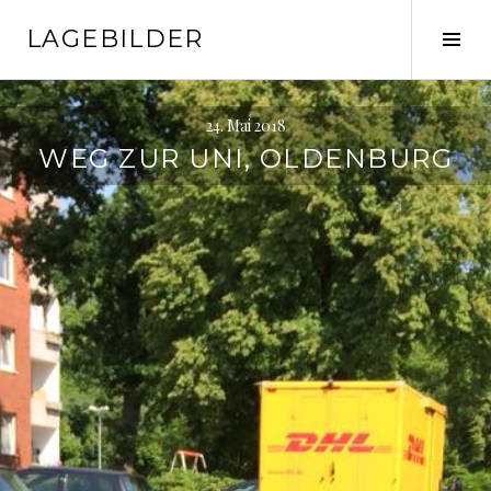
Springe
LAGEBILDER
zum
Seit
Inhalt
ums
24. Mai 2018
WEG ZUR UNI, OLDENBURG