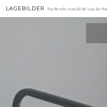
Springe
LAGEBILDER
zum
Was Ihr seht, wenn Ihr die "Lage der Nat
Inhalt