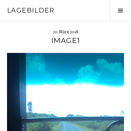
Springe
LAGEBILDER
zum
Seit
Inhalt
ums
20. März 2018
IMAGE1