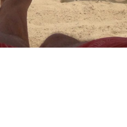
> > > Super Folge wieder von Euch! Danke dafür und
weiter so Jungs! > Viele Grüße aus Mauritius, > Diddi >