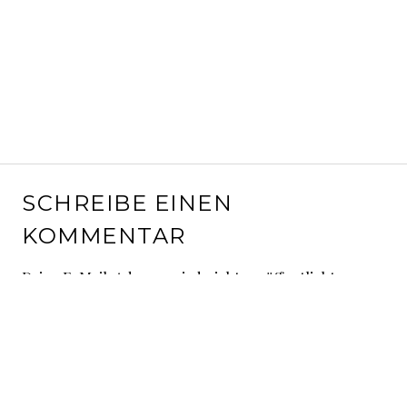
SCHREIBE EINEN
KOMMENTAR
Deine E-Mail-Adresse wird nicht veröffentlicht.
Erforderliche Felder sind mit
*
markiert
Kommentar
*