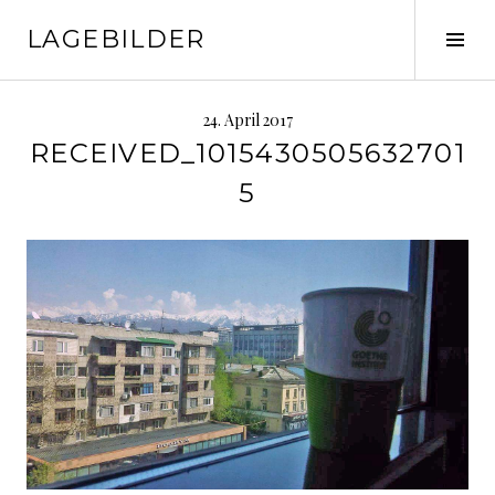
Springe
LAGEBILDER
zum
Seit
Inhalt
ums
24. April 2017
RECEIVED_1015430505632701
5